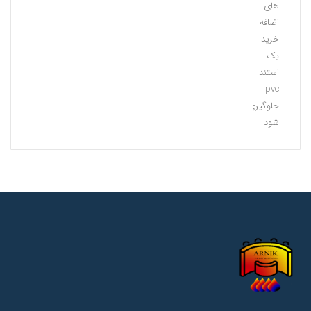
های
اضافه
خرید
یک
استند
pvc
جلوگیری
شود