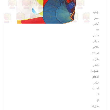
اصلی
چاپ
میز
کانتر
به
دلیل
دوام
بالای
استند
های
کانتر
عموما
انجام
پذیر
است
تا
از
هزینه