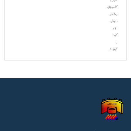
کامیونهای
پخش
بتوان
اجرا
کرد
را
گویند.