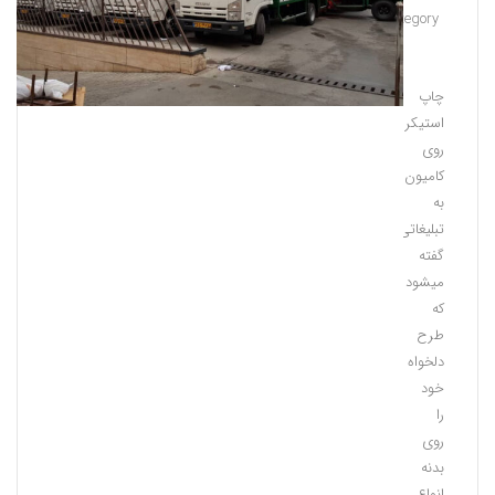
Category:
چاپ
صفحه
اصلی
چاپ
استیکر
روی
کامیون
به
تبلیغاتی
گفته
میشود
که
طرح
دلخواه
خود
را
روی
بدنه
انواع