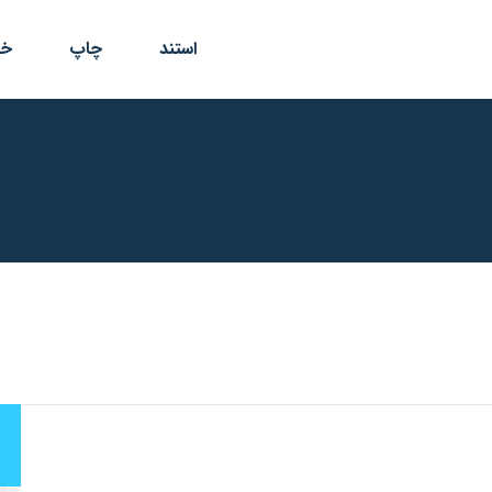
استند
چاپ
خد