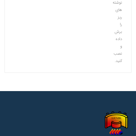
نوشته
های
ریز
را
برش
داده
و
نصب
کنید.