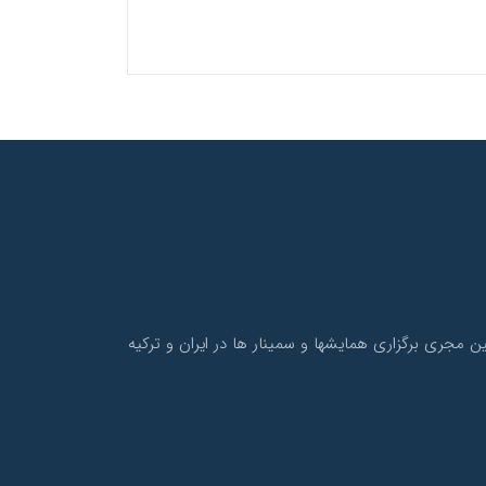
و نیز همچنین مجری برگزاری همایشها و سمینار ها در ایران و ترکیه