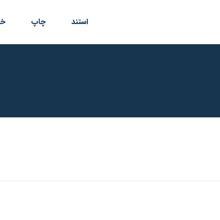
استند
چاپ
خد