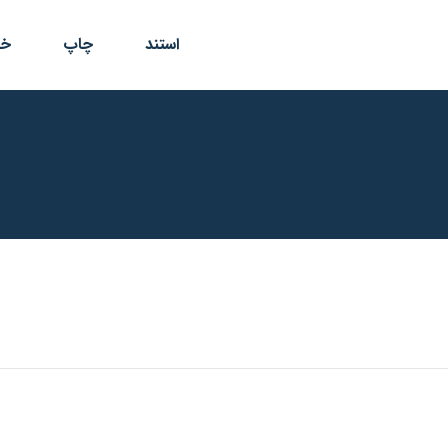
استند
چاپ
خد