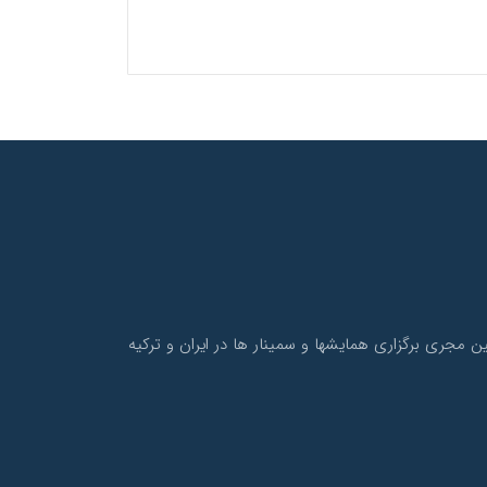
و نیز همچنین مجری برگزاری همایشها و سمینار ها در ایران و ترکیه