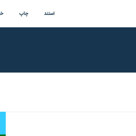
استند
چاپ
خد