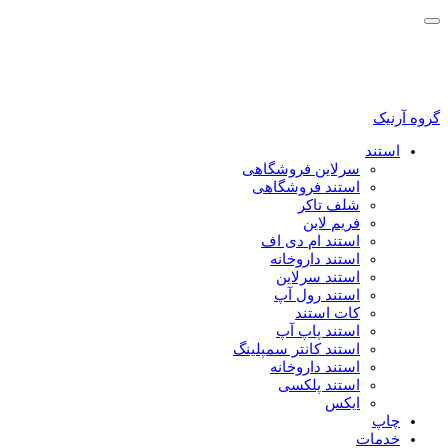
گروه آرنیک
استند
سرلاین فروشگاهی
استند فروشگاهی
شلف تاکر
فریم لاین
استند ام دی اف
استند داروخانه
استند سرلاین
استند رول آپ
کات استند
استند پاپ آپ
استند کانتر سمپلینگ
استند داروخانه
استند پلکسی
ایکس
چاپ
خدمات