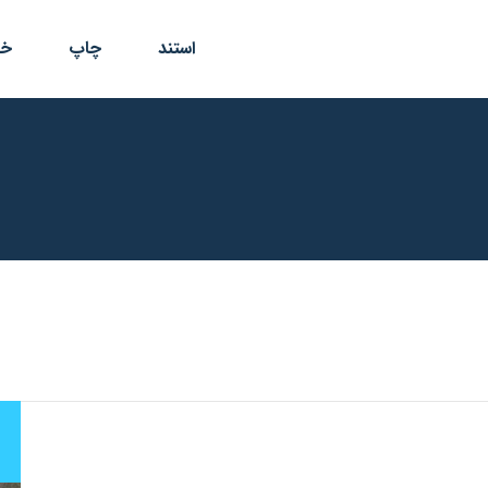
استند
چاپ
خد