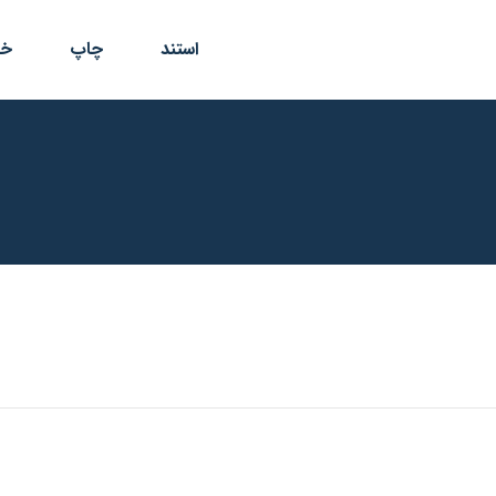
استند
چاپ
خد