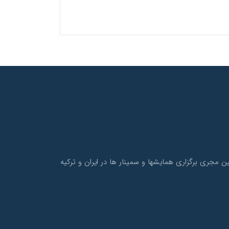
و نیز همچنین مجری برگزاری همایشها و سمینار ها در ایران و ترکیه