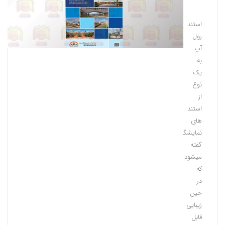
اصلی
استند
رول
آپ
به
یک
نوع
از
استند
های
نمایشگاهی
گفته
میشود
که
در
حین
زیبایی
قابل