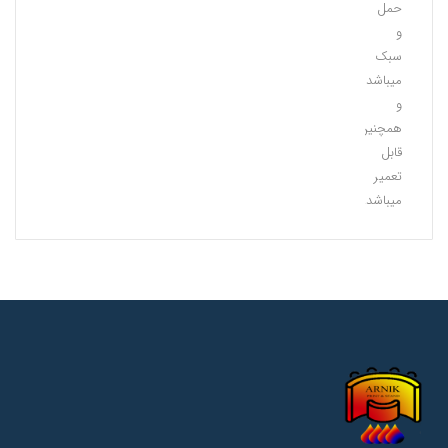
حمل
و
سبک
میباشد
و
همچنین
قابل
تعمیر
میباشد.