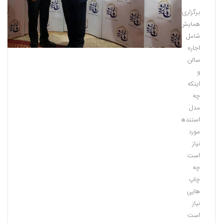
برگزاری
همایش
شامل
اجاره
سالن
و
اینکه
چه
مدل
استندهایی
مورد
نیاز
است
چه
چاپ
هایی
نیاز
است