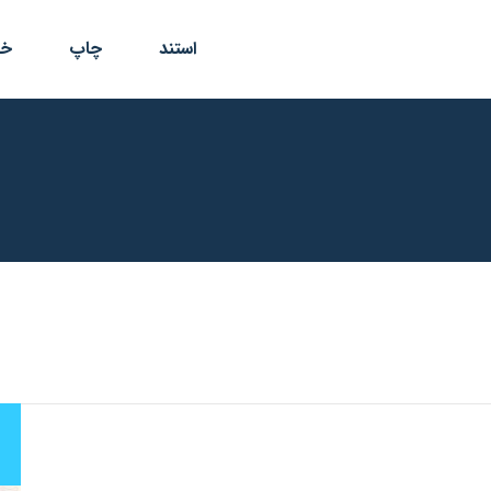
استند
چاپ
خد