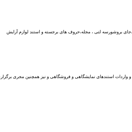
ی،جای بروشورسه لتی ، مجله،حروف های برجسته و استند لوازم آرایش
سابقه در امر تبلیغات محیطی و واردات استندهای نمایشگاهی و فروشگاهی و نیز همچنین م