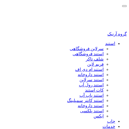
گروه آرنیک
استند
سرلاین فروشگاهی
استند فروشگاهی
شلف تاکر
فریم لاین
استند ام دی اف
استند داروخانه
استند سرلاین
استند رول آپ
کات استند
استند پاپ آپ
استند کانتر سمپلینگ
استند داروخانه
استند پلکسی
ایکس
چاپ
خدمات