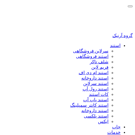
گروه آرنیک
استند
سرلاین فروشگاهی
استند فروشگاهی
شلف تاکر
فریم لاین
استند ام دی اف
استند داروخانه
استند سرلاین
استند رول آپ
کات استند
استند پاپ آپ
استند کانتر سمپلینگ
استند داروخانه
استند پلکسی
ایکس
چاپ
خدمات