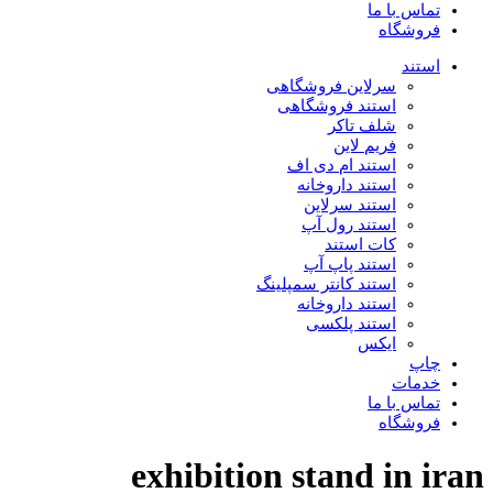
تماس با ما
فروشگاه
استند
سرلاین فروشگاهی
استند فروشگاهی
شلف تاکر
فریم لاین
استند ام دی اف
استند داروخانه
استند سرلاین
استند رول آپ
کات استند
استند پاپ آپ
استند کانتر سمپلینگ
استند داروخانه
استند پلکسی
ایکس
چاپ
خدمات
تماس با ما
فروشگاه
exhibition stand in iran