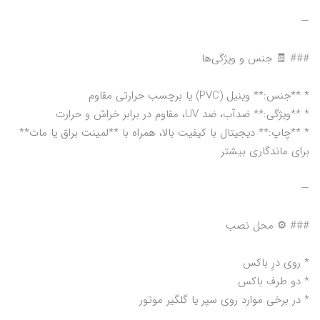
—
### 🧾 جنس و ویژگی‌ها
* **جنس:** وینیل (PVC) یا برچسب حرارتی مقاوم
* **ویژگی:** ضدآب، ضد UV، مقاوم در برابر خراش و حرارت
* **چاپ:** دیجیتال با کیفیت بالا، همراه با **لمینت براق یا مات**
برای ماندگاری بیشتر
—
### ⚙️ محل نصب
* روی درِ باکس
* دو طرف باکس
* در برخی موارد روی سپر یا گلگیر موتور