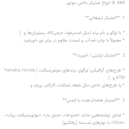
### 🎨 انواع استیکر باکس موتور
1. **استیکر تبلیغاتی**
* با لوگو و نام برند (مثل اسنپ‌فود، دیجی‌کالا، رستوران‌ها و…)
* معمولاً با چاپ ضدآب و لمینت مقاوم در برابر نور خورشید.
2. **استیکر تزئینی / اسپرت**
* طرح‌های گرافیکی، لوگوی برندهای موتورسیکلت (Yamaha, Honda,
KTM و…)
* یا طرح‌های خاص مثل شعله، اسکلت، کاراکتر، پرچم و…
3. **استیکر هشداردهنده یا ایمنی**
* شامل نوشته‌هایی مانند «احتیاط»، «حمل بار»، «موتورسیکلت پیک»،
«Slow» یا نوارهای شب‌نما (رفلکتیو).